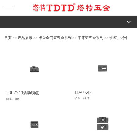
首页
全部
首页
>>
产品展示
>>
铝合金门窗五金系列
>>
平开窗五金系列
>>
锁座、辅件
铝合金门窗五金系列
铝合金门窗五金系列
平开窗五金系列
塑钢门窗五金系列
└─ 平开窗五金系列
内平开下悬窗
幕墙门控五金系列
幕墙上悬窗系列
─ 幕墙上悬窗系列
─ 内开内倒窗系列
内平开窗
幕墙门控五金
关于我们
内开内倒窗系列
TDP7K42
TDP7S19活动锁点
─ 内平开窗系列
锁座、辅件
锁座、辅件
外平开窗系列
最新资讯
内平开窗系列
─ 外平开上悬窗系列
幕墙上悬窗系列
技术支持
联系我们
外平开上悬窗系列
─ 窗执手
推拉系列
公司新闻
智能画册
窗执手
─ 窗合页/隐藏合页系列