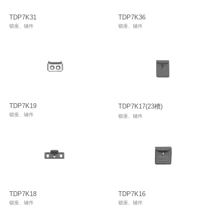
─ 传动杆系列
TDP7K31
TDP7K36
行业动态
窗合页/隐藏合页系列
滑轮
锁座、辅件
锁座、辅件
─ 转角器
传动杆系列
推拉窗
─ 锁座、辅件
转角器
推拉门
─ 外平开窗系列
锁座、辅件
月牙锁
─ 消防耐火五金系列
TDP7K19
TDP7K17(23槽)
─ 传动锁盒/防坠器
锁座、辅件
锁座、辅件
外平开窗系列
月牙锁钩
└─ 推拉门窗五金系列
平开门系列
消防耐火五金系列
─ 双扇推拉门窗系统
传动机构用执手
传动锁盒/防坠器
─ 月牙锁
推拉门窗五金系列
门执手
TDP7K18
TDP7K16
─ 推拉锁
锁座、辅件
锁座、辅件
─ 推拉锁配件
锁体 锁芯
双扇推拉门窗系统