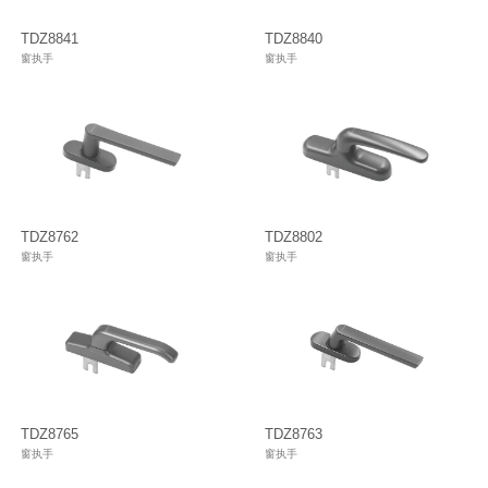
─ 传动杆系列
TDZ8841
TDZ8840
行业动态
窗合页/隐藏合页系列
滑轮
窗执手
窗执手
─ 转角器
传动杆系列
推拉窗
─ 锁座、辅件
转角器
推拉门
─ 外平开窗系列
锁座、辅件
月牙锁
─ 消防耐火五金系列
TDZ8762
TDZ8802
─ 传动锁盒/防坠器
窗执手
窗执手
外平开窗系列
月牙锁钩
└─ 推拉门窗五金系列
平开门系列
消防耐火五金系列
─ 双扇推拉门窗系统
传动机构用执手
传动锁盒/防坠器
─ 月牙锁
推拉门窗五金系列
门执手
TDZ8765
TDZ8763
─ 推拉锁
窗执手
窗执手
─ 推拉锁配件
锁体 锁芯
双扇推拉门窗系统