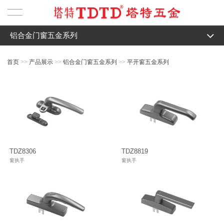
铝合金门窗五金系列
首页
全部
首页
>>
产品展示
>>
铝合金门窗五金系列
>>
平开窗五金系列
铝合金门窗五金系列
铝合金门窗五金系列
平开窗五金系列
塑钢门窗五金系列
└─ 平开窗五金系列
内平开下悬窗
幕墙门控五金系列
幕墙上悬窗系列
─ 幕墙上悬窗系列
─ 内开内倒窗系列
内平开窗
幕墙门控五金
关于我们
内开内倒窗系列
TDZ8306
TDZ8819
─ 内平开窗系列
窗执手
窗执手
外平开窗系列
最新资讯
内平开窗系列
─ 外平开上悬窗系列
幕墙上悬窗系列
技术支持
联系我们
外平开上悬窗系列
─ 窗执手
推拉系列
公司新闻
智能画册
窗执手
─ 窗合页/隐藏合页系列